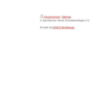
Druckversion
|
Sitemap
© Sportfischer-Verein Schwieberdingen e.V.
Erstellt mit
IONOS MyWebsite
.